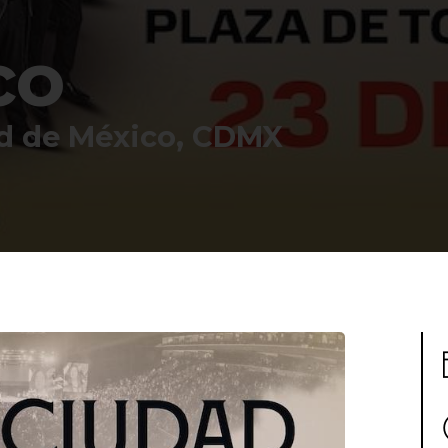
co
ad de México, CDMX