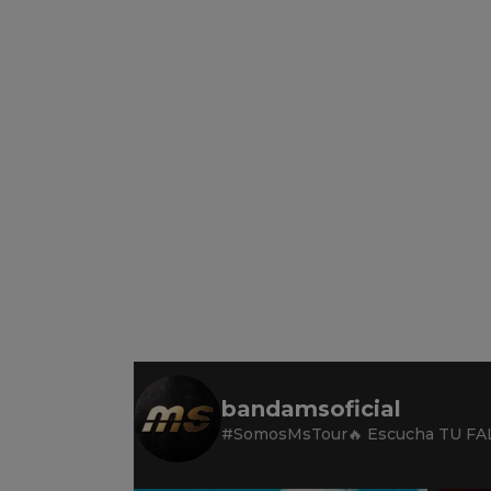
bandamsoficial
#SomosMsTour🔥
Escucha TU FAL