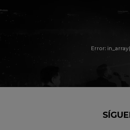
Error: in_arra
SÍGUE