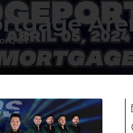
ortgage Are
ort, CT