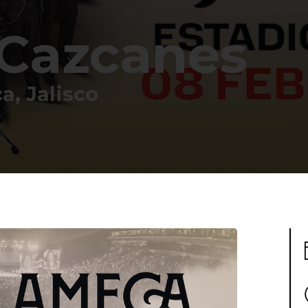
 Cazcanes
a, Jalisco